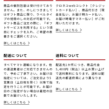
商品の個別包装は受け付けており
クロネコwebコレクト［クレジッ
ません。また、のしにつきまして
トカード払い］、商品代引き［現
はギフト商品に限り、ラベルタイ
金支払い、お届け時カード払い、
プの短冊のしの対応が可能です。
お届け時電子マネー払い］がご利
ギフト商品ご注文の際に、『ギフ
用いただけます。
トサービスを利用する』という項
詳しくはこちら
目にチェックを入れ、ご希望の表
書きをご選択ください。
詳しくはこちら
配送について
送料について
すべてヤマト運輸になります。他
配送先1か所につき、商品代金
の運送業者はご対応できませんの
5,400円（税込）以上お買い上げ
で、予めご了承下さい。お届け日
で送料無料になります。送料は配
指定については、ご注文日より5
送先の都道府県により異なりま
営業日（土日祝を除く）以降で指
す。
定を行うことが可能です。お届け
詳しくはこちら
日のご指定がない場合は最短の日
数でお届けいたします。
詳しくはこちら